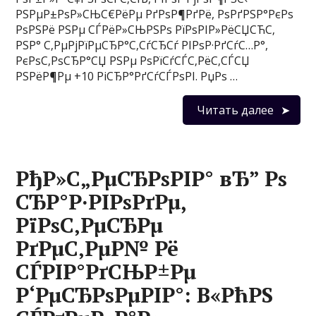
РЅРµР±РѕР»СЊС€РёРµ РґРѕР¶РґРё, РѕРґРЅР°РєРѕ
РѕРЅРё РЅРµ СЃРёР»СЊРЅРѕ РїРѕРІР»РёСЏСЋС‚
РЅР° С‚РµРјРїРµСЂР°С‚СѓСЂСѓ РІРѕР·РґСѓС…Р°,
РєРѕС‚РѕСЂР°СЏ РЅРµ РѕРїСѓСЃС‚РёС‚СЃСЏ
РЅРёР¶Рµ +10 РіСЂР°РґСѓСЃРѕРІ. РџРѕ …
Читать далее
РђР»С„РµСЂРѕРІР° вЂ” Рѕ
СЂР°Р·РІРѕРґРµ,
РїРѕС‚РµСЂРµ
РґРµС‚РµР№ Рё
СЃРІР°РґСЊР±Рµ
Р‘РµСЂРѕРµРІР°: В«РћРЅ