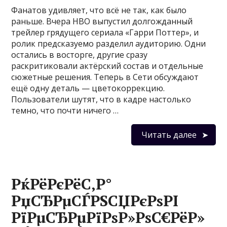
Фанатов удивляет, что всё не так, как было
раньше. Вчера HBO выпустил долгожданный
трейлер грядущего сериала «Гарри Поттер», и
ролик предсказуемо разделил аудиторию. Одни
остались в восторге, другие сразу
раскритиковали актёрский состав и отдельные
сюжетные решения. Теперь в Сети обсуждают
ещё одну деталь — цветокоррекцию.
Пользователи шутят, что в кадре настолько
темно, что почти ничего …
Читать далее
РќРёРєРёС‚Р°
РџСЂРµСЃРЅСЏРєРѕРІ
РїРµСЂРµРїРѕР»РѕС€РёР»