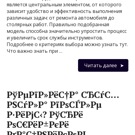
является центральным элементом, от которого
зависит удобство и эффективность выполнения
различных задач: от ремонта автомобиля до
столярных работ. Правильно подобранная
модель способна значительно упростить процесс
и увеличить срок службы инструментов.
Подробнее о критериях выбора можно узнать тут.
Что важно знать при …
Читать далее
РўРµРїР»РёС†Р° СЂСѓС…
РЅСѓР»Р° РїРѕСЃР»Рµ
Р·РёРјС‹? РўСЂРё
РѕС€РёР±РєРё
РґР°С‡РЅРёРєРѕРІ,