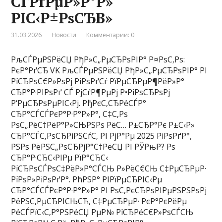
СЃРґРµР»Р°Р»
РІС‹Р±РѕСЂВ»
31.03.2026
Новости
Комментарии: 0
РљСЃРµРЅРёСЏ РђР»С„РµСЂРѕРІР° Р¤РѕС‚Рѕ:
РєР°РґСЂ VK РљСЃРµРЅРёСЏ РђР»С„РµСЂРѕРІР° РІ
РїСЂРѕС€Р»РѕРј РіРѕРґСѓ РїРµСЂРµР¶РёР»Р°
СЂР°Р·РІРѕРґ СЃ РјСѓР¶РµРј Р•РіРѕСЂРѕРј
Р‘РµСЂРѕРµРІС‹Рј. РђРєС‚СЂРёСЃР°
СЂР°СЃСЃРєР°Р·Р°Р»Р°, С‡С‚Рѕ
РѕС„РёС†РёР°Р»СЊРЅРѕ РёС… Р±СЂР°Рє Р±С‹Р»
СЂР°СЃС‚РѕСЂРіРЅСѓС‚ РІ РјР°Рµ 2025 РіРѕРґР°,
РЅРѕ РёРЅС„РѕСЂРјР°С†РёСЏ РІ РЎРњР? Рѕ
СЂР°Р·СЂС‹РІРµ РїР°СЂС‹
РїСЂРѕСЃРѕС‡РёР»Р°СЃСЊ Р»РёС€СЊ С‡РµСЂРµР·
РїРѕР»РіРѕРґР°. РћРЅР° РІРїРµСЂРІС‹Рµ
СЂР°СЃСЃРєР°Р·Р°Р»Р° РІ РѕС‚РєСЂРѕРІРµРЅРЅРѕРј
РёРЅС‚РµСЂРІСЊСЋ, С‡РµСЂРµР· РєР°РєРёРµ
РёСЃРїС‹С‚Р°РЅРёСЏ РµР№ РїСЂРёС€Р»РѕСЃСЊ