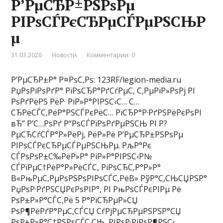
Р’РµСЂР±РЅРѕРµ
РІРѕСЃРєСЂРµСЃРµРЅСЊР
µ
31.03.2026
Новости
Комментарии: 0
Р’РµСЂР±Р° Р¤РѕС‚Рѕ: 123RF/legion-media.ru
РџРѕРіРѕРґР° РїРѕСЂР°РґСѓРµС‚ С‚РµРїР»РѕРј РІ
РѕРґРёРЅ РёР· РіР»Р°РІРЅС‹С… С…
СЂРёСЃС‚РёР°РЅСЃРєРёС… РїСЂР°Р·РґРЅРёРєРѕРІ
вЂ” Р’С…РѕРґ Р“РѕСЃРїРѕРґРµРЅСЊ РІ Р?
РµСЂСѓСЃР°Р»РёРј, РёР»Рё Р’РµСЂР±РЅРѕРµ
РІРѕСЃРєСЂРµСЃРµРЅСЊРµ. РљР°Рє
СЃРѕРѕР±С‰РёР»Р° РіР»Р°РІРЅС‹Р№
СЃРїРµС†РёР°Р»РёСЃС‚ РїРѕСЂС‚Р°Р»Р°
В«РњРµС‚РµРѕРЅРѕРІРѕСЃС‚РёВ» РўР°С‚СЊСЏРЅР°
РџРѕР·РґРЅСЏРєРѕРІР°, РІ РњРѕСЃРєРІРµ Рё
РѕР±Р»Р°СЃС‚Рё 5 Р°РїСЂРµР»СЏ
РѕР¶РёРґР°РµС‚СЃСЏ СѓРјРµСЂРµРЅРЅР°СЏ
РѕР±Р»Р°С‡РЅРѕСЃС‚СЊ, РІРѕР·РјРѕР¶РЅС‹