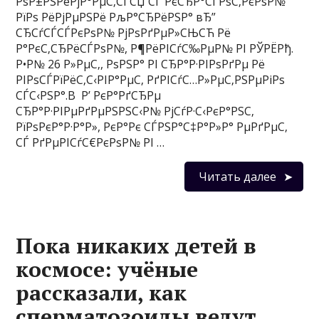
РѕР±РЅРёРјР°РµС‚СЃСЏ СЃ РєСЂР°СЃРѕС‚РєРѕР№
РїРѕ РёРјРµРЅРё РљР°СЂРёРЅР° вЂ”
СЂСѓСЃСЃРєРѕР№ РјРѕРґРµР»СЊСЋ Рё
Р°РєС‚СЂРёСЃРѕР№, Р¶РёРІСѓС‰РµР№ РІ РЎРЁРђ.
Р•Р№ 26 Р»РµС‚, РѕРЅР° РІ СЂР°Р·РІРѕРґРµ Рё
РІРѕСЃРїРёС‚С‹РІР°РµС‚ РґРІСѓС…Р»РµС‚РЅРµРіРѕ
СЃС‹РЅР°.В Р’ РєР°РґСЂРµ
СЂР°Р·РІРµРґРµРЅРЅС‹Р№ РјСѓР·С‹РєР°РЅС‚
РїРѕРєР°Р·Р°Р», РєР°Рє СЃРЅР°С‡Р°Р»Р° РµРґРµС‚
СЃ РґРµРІСѓС€РєРѕР№ РІ …
Читать далее
Пока никаких детей в
космосе: учёные
рассказали, как
сперматозоиды ведут