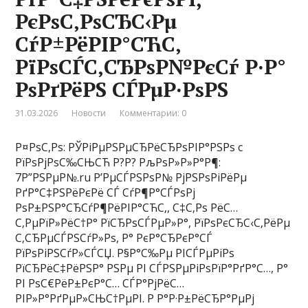
РєРѕС‚РѕСЂС‹Рµ
СѓР±РёРІР°СЋС‚
РїРѕСЃС‚СЂРѕР№РєСѓ Р·Р°
РѕРґРёРЅ СЃРµР·РѕРЅ
31.03.2026
Новости
Комментарии: 0
Р¤РѕС‚Рѕ: РЎРіРµРЅРµСЂРёСЂРѕРІР°РЅРѕ c
РїРѕРјРѕС‰СЊСЋ Р?Р? РљРѕР»Р»Р°Р¶:
7Р”РЅРµР№.ru Р’РµСЃРЅРѕР№ РјРЅРѕРіРёРµ
РґР°С‡РЅРёРєРё СЃ СѓР¶Р°СЃРѕРј
РѕР±РЅР°СЂСѓР¶РёРІР°СЋС‚, С‡С‚Рѕ РёС…
С‚РµРїР»РёС†Р° РїСЂРѕСЃРµР»Р°, РїРѕРєСЂС‹С‚РёРµ
С‚СЂРµСЃРЅСѓР»Рѕ, Р° РєР°СЂРєР°СЃ
РїРѕРіРЅСѓР»СЃСЏ. Р§Р°С‰Рµ РІСЃРµРіРѕ
РїСЂРёС‡РёРЅР° РЅРµ РІ СЃРЅРµРіРѕРїР°РґР°С…, Р°
РІ РѕС€РёР±РєР°С… СЃР°РјРёС…
РІР»Р°РґРµР»СЊС†РµРІ. Р Р°Р·Р±РёСЂР°РµРј