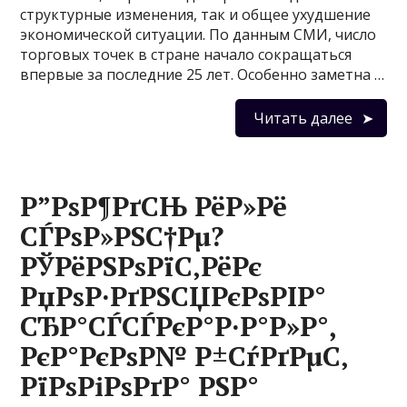
структурные изменения, так и общее ухудшение
экономической ситуации. По данным СМИ, число
торговых точек в стране начало сокращаться
впервые за последние 25 лет. Особенно заметна …
Читать далее
Р”РѕР¶РґСЊ РёР»Рё
СЃРѕР»РЅС†Рµ?
РЎРёРЅРѕРїС‚РёРє
РџРѕР·РґРЅСЏРєРѕРІР°
СЂР°СЃСЃРєР°Р·Р°Р»Р°,
РєР°РєРѕР№ Р±СѓРґРµС‚
РїРѕРіРѕРґР° РЅР°