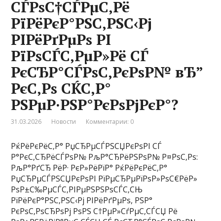
СЃРѕС†СЃРµС‚Рё
РїРёРєР°РЅС‚РЅС‹Рј
РІРёРґРµРѕ РІ
РїРѕСЃС‚РµР»Рё СЃ
РєСЂР°СЃРѕС‚РєРѕР№ вЂ”
РєС‚Рѕ СЌС‚Р°
РЅРµР·РЅР°РєРѕРјРєР°?
31.03.2026
Новости
Комментарии: 0
РќРёРєРёС‚Р° РџСЂРµСЃРЅСЏРєРѕРІ СЃ
Р°РєС‚СЂРёСЃРѕР№ РљР°СЂРёРЅРѕР№ Р¤РѕС‚Рѕ:
РљР°РґСЂ РёР· РєР»РёРїР° РќРёРєРёС‚Р°
РџСЂРµСЃРЅСЏРєРѕРІ РїРµСЂРµРїРѕР»РѕС€РёР»
РѕР±С‰РµСЃС‚РІРµРЅРЅРѕСЃС‚СЊ
РїРёРєР°РЅС‚РЅС‹Рј РІРёРґРµРѕ, РЅР°
РєРѕС‚РѕСЂРѕРј РѕРЅ С†РµР»СѓРµС‚СЃСЏ Рё