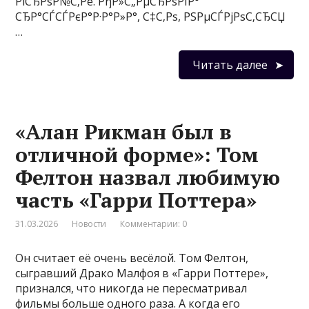
РїСЂРѕР№С‚Рё. РђР»С„РµСЂРѕРІР°
СЂР°СЃСЃРєР°Р·Р°Р»Р°, С‡С‚Рѕ, РЅРµСЃРјРѕС‚СЂСЏ
…
Читать далее
«Алан Рикман был в
отличной форме»: Том
Фелтон назвал любимую
часть «Гарри Поттера»
31.03.2026
Новости
Комментарии: 0
Он считает её очень весёлой. Том Фелтон,
сыгравший Драко Малфоя в «Гарри Поттере»,
признался, что никогда не пересматривал
фильмы больше одного раза. А когда его