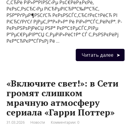
С‚СЂРё РіР»Р°РІРЅС‹Рµ РѕС€РёР±РєРё,
РєРѕС‚РѕСЂС‹Рµ РїСЂРµРІСЂР°С‰Р°СЋС‚
РЅР°РґРµР¶РЅСѓСЋ РєРѕРЅСЃС‚СЂСѓРєС†РёСЋ РІ
РіСЂСѓРґСѓ РјРµС‚Р°Р»Р»Р° Рё РїР»Р°СЃС‚РёРєР°. Р­
РєРѕРЅРѕРјРёСЏ РЅР° РєР°С‡РµСЃС‚РІРµ
Р”РµС€РµРІР°СЏ С‚РµРїР»РёС†Р° СЃ С‚РѕРЅРєРёРј
РєР°СЂРєР°СЃРѕРј Рё …
Читать далее
«Включите свет!»: в Сети
громят слишком
мрачную атмосферу
сериала «Гарри Поттер»
31.03.2026
Новости
Комментарии: 0