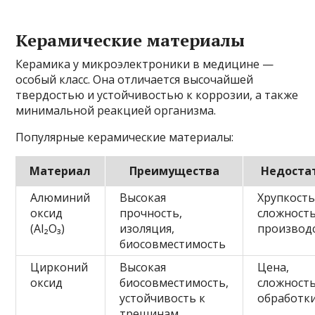
Керамические материалы
Керамика у микроэлектроники в медицине —
особый класс. Она отличается высочайшей
твердостью и устойчивостью к коррозии, а также
минимальной реакцией организма.
Популярные керамические материалы:
Материал
Преимущества
Недоста
Алюминий
Высокая
Хрупкость
оксид
прочность,
сложност
(Al₂O₃)
изоляция,
производ
биосовместимость
Цирконий
Высокая
Цена,
оксид
биосовместимость,
сложност
устойчивость к
обработк
трещинам