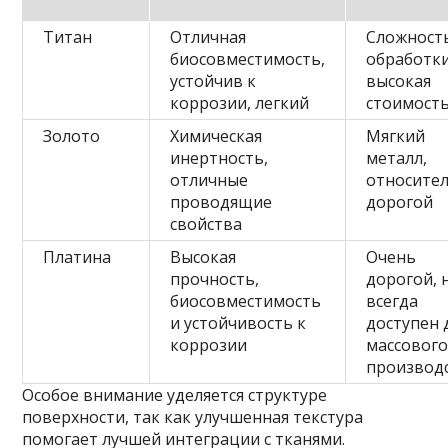
Титан
Отличная
Сложност
биосовместимость,
обработки
устойчив к
высокая
коррозии, легкий
стоимост
Золото
Химическая
Мягкий
инертность,
металл,
отличные
относите
проводящие
дорогой
свойства
Платина
Высокая
Очень
прочность,
дорогой, 
биосовместимость
всегда
и устойчивость к
доступен 
коррозии
массовог
производ
Особое внимание уделяется структуре
поверхности, так как улучшенная текстура
помогает лучшей интеграции с тканями.