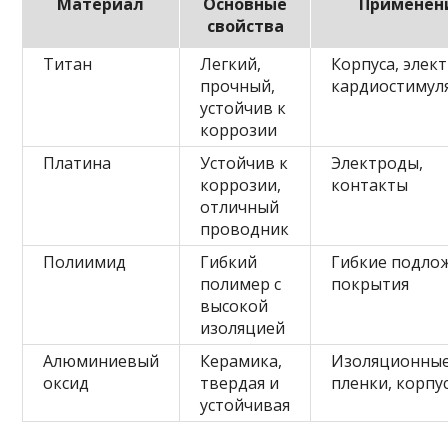
Материал
Основные
Применен
свойства
Титан
Легкий,
Корпуса, элек
прочный,
кардиостимул
устойчив к
коррозии
Платина
Устойчив к
Электроды,
коррозии,
контакты
отличный
проводник
Полиимид
Гибкий
Гибкие подло
полимер с
покрытия
высокой
изоляцией
Алюминиевый
Керамика,
Изоляционны
оксид
твердая и
пленки, корпу
устойчивая