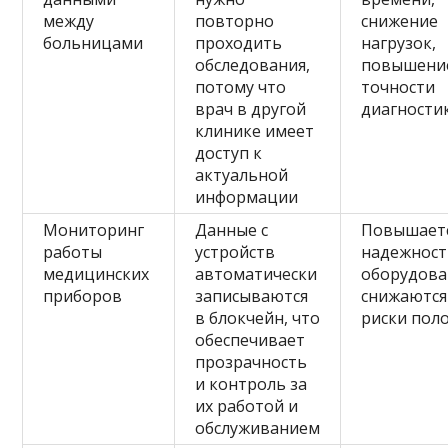
между
повторно
снижение
больницами
проходить
нагрузок,
обследования,
повышени
потому что
точности
врач в другой
диагности
клинике имеет
доступ к
актуальной
информации
Мониторинг
Данные с
Повышает
работы
устройств
надежност
медицинских
автоматически
оборудова
приборов
записываются
снижаются
в блокчейн, что
риски пол
обеспечивает
прозрачность
и контроль за
их работой и
обслуживанием