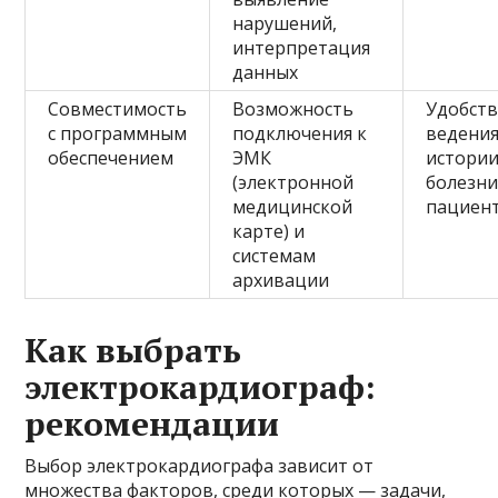
нарушений,
интерпретация
данных
Совместимость
Возможность
Удобст
с программным
подключения к
ведени
обеспечением
ЭМК
истори
(электронной
болезн
медицинской
пациен
карте) и
системам
архивации
Как выбрать
электрокардиограф:
рекомендации
Выбор электрокардиографа зависит от
множества факторов, среди которых — задачи,