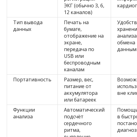
ЭКГ (обычно 3, 6,
кардио
12 каналов)
Тип вывода
Печать на
Удобст
данных
бумаге,
хранени
отображение на
анализа
экране,
обмена
передача по
данным
USB или
беспроводным
каналам
Портативность
Размер, вес,
Возмож
питание от
исполь
аккумулятора
вне кли
или батареек
Функции
Автоматический
Помощь
анализа
подсчёт
в быстр
сердечного
постан
ритма,
диагноз
выявление