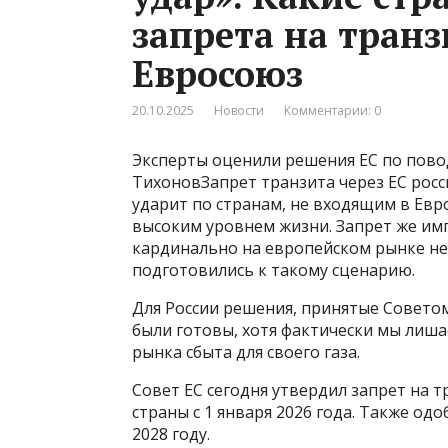
запрета на транз
Евросоюз
20.10.2025
Новости
Комментарии: 0
Эксперты оценили решения ЕС по повод
ТихоновЗапрет транзита через ЕС росси
ударит по странам, не входящим в Евр
высоким уровнем жизни. Запрет же импо
кардинально на европейском рынке не 
подготовились к такому сценарию.
Для России решения, принятые Советом 
были готовы, хотя фактически мы лиш
рынка сбыта для своего газа.
Совет ЕС сегодня утвердил запрет на т
страны с 1 января 2026 года. Также од
2028 году.