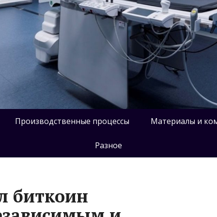
Производственные процессы
Материалы и ко
Разное
л биткоин
езависимым и