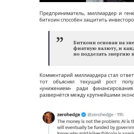
Предприниматель, миллиардер и гене
биткоин способен защитить инвесторо
Биткоин основан на эн
фиатную валюту, и кажд
но подделать энергию н
Комментарий миллиардера стал ответо
тот объяснял текущий рост попу
«унижением» ради финансировани
развернётся между крупнейшими эконо