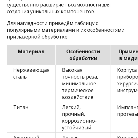
существенно расширяет возможности для
создания уникальных компонентов.
Для наглядности приведём таблицу с
популярными материалами и их особенностями
при лазерной обработке:
Материал
Особенности
Приме
обработки
в мед
Нержавеющая
Высокая
Корпуса
сталь
точность реза,
приборо
минимальное
хирурги
термическое
инструм
воздействие
Титан
Легкий,
Имплант
прочный,
протез
коррозионно-
устойчивый
Алюминий
Легкая
Корпуса