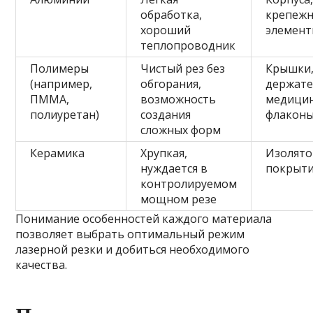
обработка,
крепеж
хороший
элемен
теплопроводник
Полимеры
Чистый рез без
Крышки
(например,
обгорания,
держате
ПММА,
возможность
медици
полиуретан)
создания
флакон
сложных форм
Керамика
Хрупкая,
Изолято
нуждается в
покрыт
контролируемом
мощном резе
Понимание особенностей каждого материала
позволяет выбрать оптимальный режим
лазерной резки и добиться необходимого
качества.