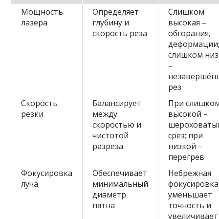
Мощность
Определяет
Слишком
лазера
глубину и
высокая –
скорость реза
обгорания,
деформации
слишком низ
–
незавершён
рез
Скорость
Балансирует
При слишко
резки
между
высокой –
скоростью и
шероховаты
чистотой
срез; при
разреза
низкой –
перегрев
Фокусировка
Обеспечивает
Небрежная
луча
минимальный
фокусировка
диаметр
уменьшает
пятна
точность и
увеличивает