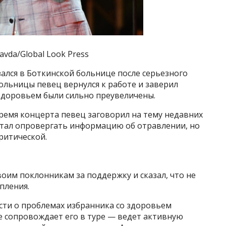
vda/Global Look Press
ался в Боткинской больнице после серьезного
больницы певец вернулся к работе и заверил
о здоровьем были сильно преувеличены.
время концерта певец заговорил на тему недавних
 стал опровергать информацию об отравлении, но
ритической.
оим поклонникам за поддержку и сказал, что не
пления.
сти о проблемах избранника со здоровьем
е сопровождает его в туре — ведет активную