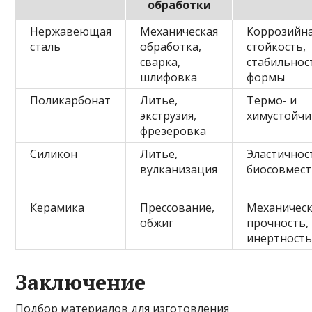
обработки
Нержавеющая
Механическая
Коррозийн
сталь
обработка,
стойкость,
сварка,
стабильнос
шлифовка
формы
Поликарбонат
Литье,
Термо- и
экструзия,
химустойчи
фрезеровка
Силикон
Литье,
Эластичнос
вулканизация
биосовмес
Керамика
Прессование,
Механическ
обжиг
прочность,
инертност
Заключение
Подбор материалов для изготовления