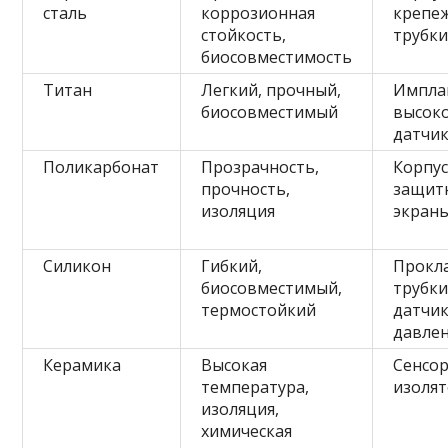
сталь
коррозионная
крепе
стойкость,
трубк
биосовместимость
Титан
Легкий, прочный,
Импла
биосовместимый
высок
датчи
Поликарбонат
Прозрачность,
Корпус
прочность,
защит
изоляция
экран
Силикон
Гибкий,
Прокл
биосовместимый,
трубки
термостойкий
датчи
давле
Керамика
Высокая
Сенсор
температура,
изоля
изоляция,
химическая