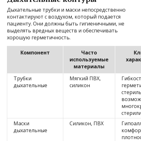
Дыхательные трубки и маски непосредственно
контактируют с воздухом, который подается
пациенту. Они должны быть гигиеничными, не
выделять вредных веществ и обеспечивать
хорошую герметичность.
Компонент
Часто
Кл
используемые
хара
материалы
Трубки
Мягкий ПВХ,
Гибкост
дыхательные
силикон
гермет
стериль
возмож
многок
стерил
Маски
Силикон, ПВХ
Гипоал
дыхательные
комфор
плотно