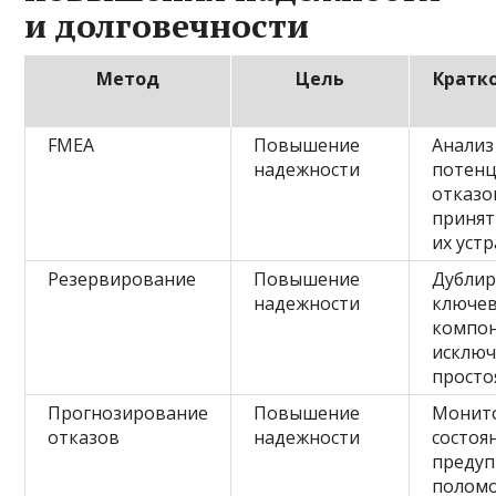
и долговечности
Метод
Цель
Кратк
FMEA
Повышение
Анализ
надежности
потен
отказо
принят
их уст
Резервирование
Повышение
Дубли
надежности
ключе
компон
исключ
просто
Прогнозирование
Повышение
Монит
отказов
надежности
состоя
преду
полом