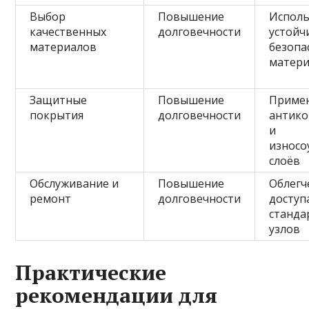
Выбор
Повышение
Испол
качественных
долговечности
устойч
материалов
безопа
матер
Защитные
Повышение
Приме
покрытия
долговечности
антик
и
износо
слоёв
Обслуживание и
Повышение
Облегч
ремонт
долговечности
доступ
станда
узлов
Практические
рекомендации для