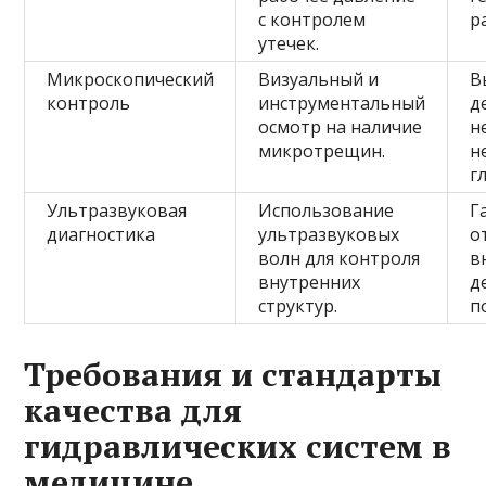
с контролем
р
утечек.
Микроскопический
Визуальный и
В
контроль
инструментальный
д
осмотр на наличие
н
микротрещин.
н
г
Ультразвуковая
Использование
Г
диагностика
ультразвуковых
о
волн для контроля
в
внутренних
д
структур.
п
Требования и стандарты
качества для
гидравлических систем в
медицине