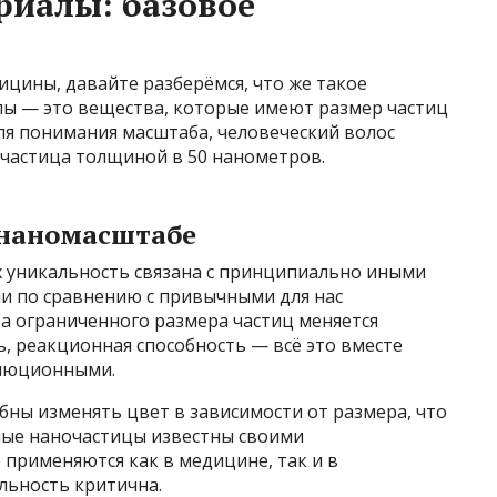
риалы: базовое
ицины, давайте разберёмся, что же такое
лы — это вещества, которые имеют размер частиц
Для понимания масштаба, человеческий волос
очастица толщиной в 50 нанометров.
 наномасштабе
 уникальность связана с принципиально иными
и по сравнению с привычными для нас
а ограниченного размера частиц меняется
, реакционная способность — всё это вместе
олюционными.
ны изменять цвет в зависимости от размера, что
ные наночастицы известны своими
применяются как в медицине, так и в
льность критична.