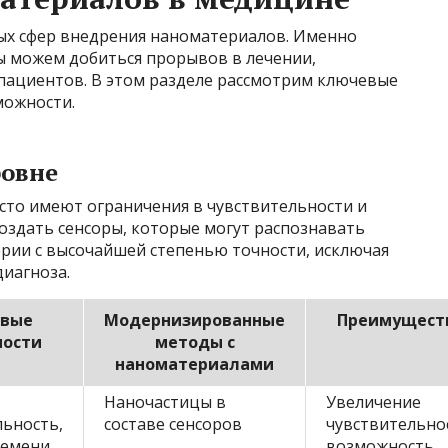
ых сфер внедрения наноматериалов. Именно
ы можем добиться прорывов в лечении,
 пациентов. В этом разделе рассмотрим ключевые
можности.
ровне
то имеют ограничения в чувствительности и
оздать сенсоры, которые могут распознавать
ерии с высочайшей степенью точности, исключая
диагноза.
вые
Модернизированные
Преимущест
ности
методы с
наноматериалами
Наночастицы в
Увеличение
льность,
составе сенсоров
чувствительно
ремени
возможность