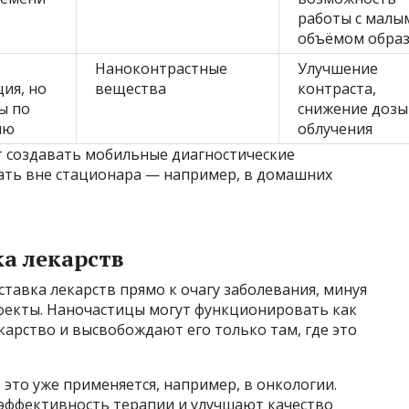
работы с малы
объёмом обра
Наноконтрастные
Улучшение
ия, но
вещества
контраста,
ы по
снижение дозы
ию
облучения
 создавать мобильные диагностические
ать вне стационара — например, в домашних
а лекарств
авка лекарств прямо к очагу заболевания, минуя
фекты. Наночастицы могут функционировать как
карство и высвобождают его только там, где это
 это уже применяется, например, в онкологии.
эффективность терапии и улучшают качество