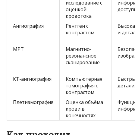
исследование с
инфор
оценкой
доступ
кровотока
Ангиография
Рентген с
Высока
контрастом
и дета
МРТ
Магнитно-
Безопа
резонансное
изобра
сканирование
КТ-ангиография
Компьютерная
Быстры
томография с
детал
контрастом
Плетизмография
Оценка объёма
Функц
крови в
инфор
конечностях
Как проходит