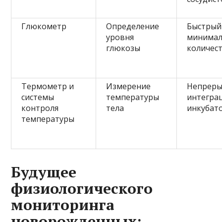
Глюкометр
Определение
Быстрый
уровня
минима
глюкозы
количес
Термометр и
Измерение
Непреры
системы
температуры
интеграц
контроля
тела
инкубат
температуры
Будущее
физиологического
мониторинга
новорожденных: