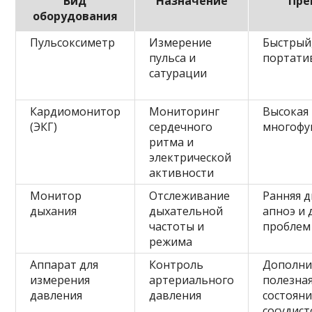
Вид
Назначение
Пре
оборудования
Пульсоксиметр
Измерение
Быстрый
пульса и
портати
сатурации
Кардиомонитор
Мониторинг
Высокая 
(ЭКГ)
сердечного
многофу
ритма и
электрической
активности
Монитор
Отслеживание
Ранняя 
дыхания
дыхательной
апноэ и
частоты и
проблем
режима
Аппарат для
Контроль
Дополни
измерения
артериального
полезна
давления
давления
состояни
сосудист