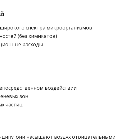
ей
 широкого спектра микроорганизмов
ностей (без химикатов)
ационные расходы
 непосредственном воздействии
теневых зон
ых частиц
нципу: они насыщают воздух отрицательными