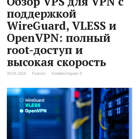
Обзор VPS для VPN с
поддержкой
WireGuard, VLESS и
OpenVPN: полный
root-доступ и
высокая скорость
30.05.2026
Разное
Комментарии: 0