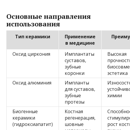
Основные направления
использования
Тип керамики
Применение
Преиму
в медицине
Оксид циркония
Имплантаты
Высокая
суставов,
прочност
зубные
биосовме
коронки
эстетика
Оксид алюминия
Импланты
Износост
для суставов,
устойчив
зубные
химии
протезы
Биогенные
Костная
Способно
керамики
регенерация,
стимулир
(гидроксиапатит)
шовные
рост кос