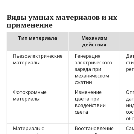
Виды умных материалов и их
применение
Тип материала
Механизм
действия
Пьезоэлектрические
Генерация
Да
материалы
электрического
ст
заряда при
ре
механическом
сжатии
Фотохромные
Изменение
Оп
материалы
цвета при
дат
воздействии
ин
света
сос
об
Материалы с
Восстановление
Са