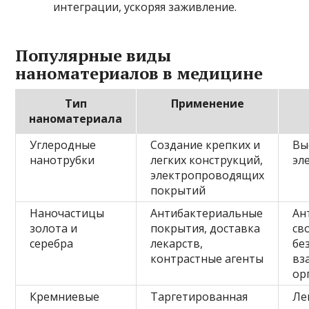
интеграции, ускоряя заживление.
Популярные виды
наноматериалов в медицине
Тип
Применение
наноматериала
Углеродные
Создание крепких и
Вы
нанотрубки
легких конструкций,
эл
электропроводящих
покрытий
Наночастицы
Антибактериальные
Ан
золота и
покрытия, доставка
св
серебра
лекарств,
бе
контрастные агенты
вз
ор
Кремниевые
Таргетированная
Ле