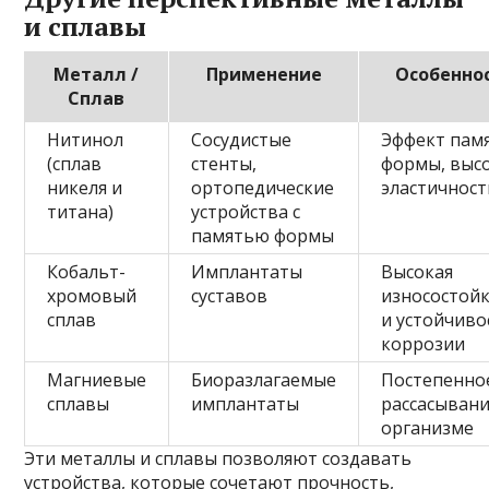
и сплавы
Металл /
Применение
Особенно
Сплав
Нитинол
Сосудистые
Эффект пам
(сплав
стенты,
формы, выс
никеля и
ортопедические
эластичност
титана)
устройства с
памятью формы
Кобальт-
Имплантаты
Высокая
хромовый
суставов
износостой
сплав
и устойчиво
коррозии
Магниевые
Биоразлагаемые
Постепенно
сплавы
имплантаты
рассасывани
организме
Эти металлы и сплавы позволяют создавать
устройства, которые сочетают прочность,