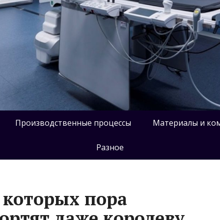
Производственные процессы
Материалы и ко
Разное
т которых пора
портят даже королеву