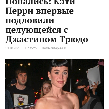
Попались! Кэти
Перри впервые
подловили
целующейся с
Джастином Трюдо
13.10.2025
Новости
Комментарии: 0