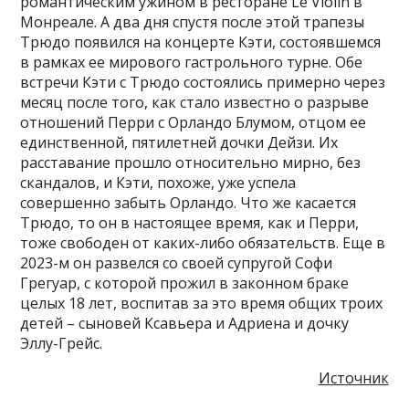
романтическим ужином в ресторане Le Violin в
Монреале. А два дня спустя после этой трапезы
Трюдо появился на концерте Кэти, состоявшемся
в рамках ее мирового гастрольного турне. Обе
встречи Кэти с Трюдо состоялись примерно через
месяц после того, как стало известно о разрыве
отношений Перри с Орландо Блумом, отцом ее
единственной, пятилетней дочки Дейзи. Их
расставание прошло относительно мирно, без
скандалов, и Кэти, похоже, уже успела
совершенно забыть Орландо. Что же касается
Трюдо, то он в настоящее время, как и Перри,
тоже свободен от каких-либо обязательств. Еще в
2023-м он развелся со своей супругой Софи
Грегуар, с которой прожил в законном браке
целых 18 лет, воспитав за это время общих троих
детей – сыновей Ксавьера и Адриена и дочку
Эллу-Грейс.
Источник