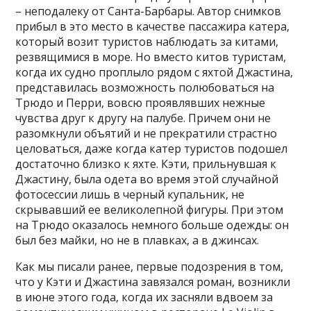
– неподалеку от Санта-Барбары. Автор снимков
прибыл в это место в качестве пассажира катера,
который возит туристов наблюдать за китами,
резвящимися в море. Но вместо китов туристам,
когда их судно проплыло рядом с яхтой Джастина,
представилась возможность полюбоваться на
Трюдо и Перри, вовсю проявлявших нежные
чувства друг к другу на палубе. Причем они не
разомкнули объятий и не прекратили страстно
целоваться, даже когда катер туристов подошел
достаточно близко к яхте. Кэти, прильнувшая к
Джастину, была одета во время этой случайной
фотосессии лишь в черный купальник, не
скрывавший ее великолепной фигуры. При этом
на Трюдо оказалось немного больше одежды: он
был без майки, но не в плавках, а в джинсах.
Как мы писали ранее, первые подозрения в том,
что у Кэти и Джастина завязался роман, возникли
в июне этого года, когда их засняли вдвоем за