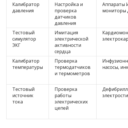
Калибратор
Настройка и
Аппараты 
давления
проверка
мониторы 
датчиков
давления
Тестовый
Имитация
Кардиомон
симулятор
электрической
электрока
ЭКГ
активности
сердца
Калибратор
Проверка
Инфузион
температуры
термодатчиков
насосы, ин
и термометров
Тестовый
Проверка
Дефибрилл
источник
работы
электрост
тока
электрических
цепей