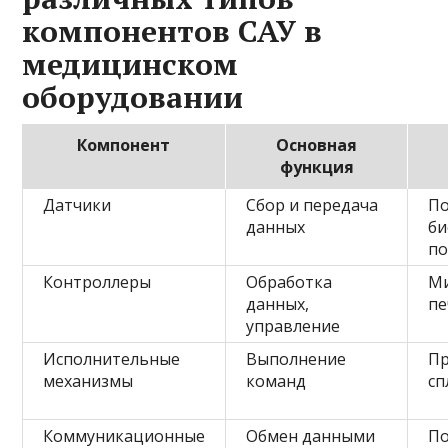
компонентов САУ в
медицинском
оборудовании
Компонент
Основная
функция
Датчики
Сбор и передача
По
данных
би
по
Контроллеры
Обработка
Ми
данных,
пе
управление
Исполнительные
Выполнение
П
механизмы
команд
сп
Коммуникационные
Обмен данными
По