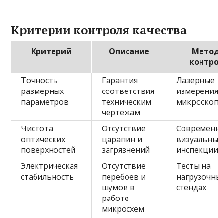
Критерии контроля качества
Критерий
Описание
Мето
контр
Точность
Гарантия
Лазерные
размерных
соответствия
измерения
параметров
техническим
микроско
чертежам
Чистота
Отсутствие
Современ
оптических
царапин и
визуальны
поверхностей
загрязнений
инспекци
Электрическая
Отсутствие
Тесты на
стабильность
перебоев и
нагрузочн
шумов в
стендах
работе
микросхем