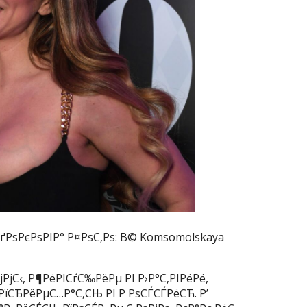
РґРѕРєРѕРІР° Р¤РѕС‚Рѕ: В© Komsomolskaya
РјС‹, Р¶РёРІСѓС‰РёРµ РІ Р›Р°С‚РІРёРё,
РїСЂРёРµС…Р°С‚СЊ РІ Р РѕСЃСЃРёСЋ. Р’