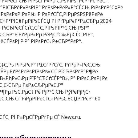
°Р»РёСЃСЊ РїРѕСЃР»Рµ С‚РѕРіРѕ, РєР°Рє РёС…
Р°РІСЂРёР»РѕРІР° РґРѕР±РёР»Р°СЃСЊ РїРѕРґР°С‡Рё
ґРѕРєРѕРІРѕР№. Р РѕРґСЃС‚РІРµРЅРЅРёРєРё
ЅС‡Р°РІС€РµРіРѕСЃСЏ РІ РґРµРєР°Р±СЂРµ 2024
 РїСЂРёСЃСѓС‚СЃС‚РІРѕРІР°С‚СЊ РЅР°
ѕ СЂР°Р·РґРµР»Рµ РёРјСѓС‰РµСЃС‚РІР°,
СЃРѕРј Р·Р° РіРѕРґС‹ Р±СЂР°РєР°.
С‡С‚Рѕ РїРѕРєР° Р±СѓРґСѓС‚ РґРµР»РёС‚СЊ
РЎРµРґРѕРєРѕРІРѕР№ СЃ РїСЂРѕРґР°Р¶Рё
«РђР»С‹Рµ РїР°СЂСѓСЃР°В», Р° РїРѕС‚РѕРј Рє
С‚С‹СЂРµ РѕР±СЉРµРєС‚Р°
Р¶Рµ РѕС‚РµС† Рё РјР°С‚СЊ РўРёРјРјС‹
ёС‚СЊ Сѓ РїРµРІРёС†С‹ РїРѕСЂСЏРґРєР° 60
ЃС‚ РІ Р±РµСЃРµРґРµ СЃ News.ru.