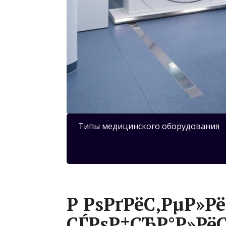
Типы медицинского оборудования
Р РѕРґРёС‚РµР»Рё
СЃРѕР±СЂР°Р»Рё