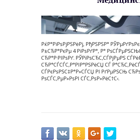
РќР°РїРѕРјРЅРёРј, РђРЅРЅР° РЎРµРґРѕРє
Р±СЂР°РєРµ 4 РіРѕРґР°, Р° РѕСЃРµРЅСЊС
СЂР°Р·РІРѕРґ. РЎРїРѕСЂС‚СЃРјРµРЅ СЃР
СЂР°СЃСЃС‚Р°РІР°РЅРёСЏ СЃ Р°СЂС‚РёС
СЃРєРѕРЅС‡Р°Р»СЃСЏ РІ РґРµРЅСЊ СЂРѕ
РѕСЃС‚РµР»РѕРІ СЃС‚РѕР»РёС†С‹.