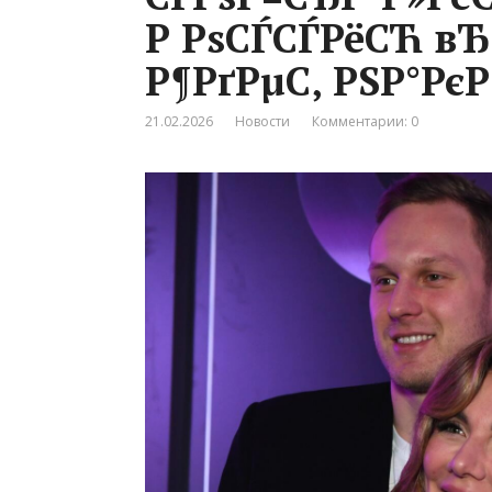
Р РѕСЃСЃРёСЋ вЂ
Р¶РґРµС‚ РЅР°РєР
21.02.2026
Новости
Комментарии: 0