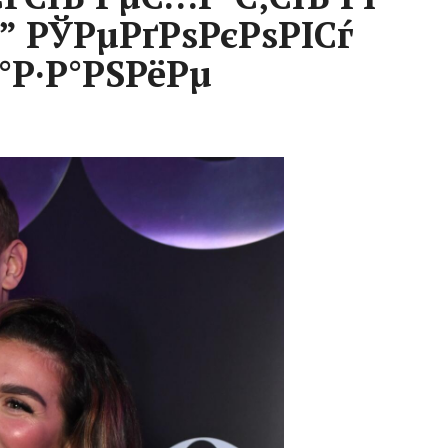
” РЎРµРґРѕРєРѕРІСѓ
°Р·Р°РЅРёРµ