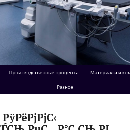
Производственные процессы
Материалы и ко
Разное
 РўРёРјРјС‹
СЃСЊ РµС…Р°С‚СЊ РІ