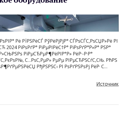
РѕРІР° Рё РЇРЅРёСЃ РўРёРјРјР° СЃРѕСЃС‚РѕСЏР»Рё РІ
Ћ 2024 РіРѕРґР° РїРµРІРёС†Р° РїРѕРґР°Р»Р° РЅР°
ёР»СЊРЅРѕ РїРµСЂРµР¶РёРІР°Р» РёР·-Р·Р°
ЃС‚РєРѕР№, С…РѕС‚РµР» РµРµ РІРµСЂРЅСѓС‚СЊ. РћРЅ
Р¶РґРµРЅРёСЏ РђРЅРЅС‹ РІ РѕРґРЅРѕРј РёР· С…
Источник