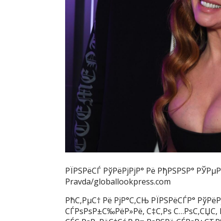
РЇРЅРёСЃ РўРёРјРјР° Рё РђРЅРЅР° РЎРµ
Pravda/globallookpress.com
РћС‚РµС† Рё РјР°С‚СЊ РЇРЅРёСЃР° РўРёРј
СЃРѕРѕР±С‰РёР»Рё, С‡С‚Рѕ С…РѕС‚СЏС‚ 