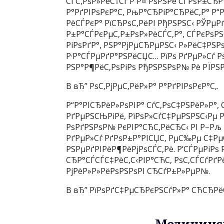
СЃС‚РѕР»РёС†Сѓ Р Р¤ РѕРЅРё СЃРѕР±СЂР
Р°РґРІРѕРєР°С‚ РњР°СЂРіР°СЂРёС‚Р° Р“
РёСЃРєР° РїСЂРѕС‚РёРІ РђРЅРЅС‹ РЎРµР
Р±Р°СЃРєРµС‚Р±РѕР»РёСЃС‚Р°, СЃРєРѕР
РіРѕРґР°, РЅР°РјРµСЂРµРЅС‹ Р»РёС‡РЅРѕ
Р·Р°СЃРµРґР°РЅРёСЏС… РїРѕ РґРµР»Сѓ Р
РЅР°Р¶РёС‚РѕРіРѕ РђРЅРЅРѕР№ Рё РЇРЅРё
В вЂ” РѕС‚РјРµС‚РёР»Р° Р°РґРІРѕРєР°С‚.
Р“Р°РІСЂРёР»РѕРІР° СѓС‚РѕС‡РЅРёР»Р°, 
РґРµРЅСЊРіРё, РїРѕР»СѓС‡РµРЅРЅС‹Рµ 
РѕРґРЅРѕР№ РєРІР°СЂС‚РёСЂС‹ РІ Р–Рљ В
РґРµР»Сѓ РґРѕР±Р°РІСЏС‚ РµС‰Рµ С‡Рµ
РЅРµРґРІРёР¶РёРјРѕСЃС‚Рё. Р’СЃРµРіРѕ 
СЂР°СЃСЃС‡РёС‚С‹РІР°СЋС‚ РѕС‚СЃСѓРґР
РјРёР»Р»РёРѕРЅРѕРІ СЂСѓР±Р»РµР№.
В вЂ” РїРѕРґС‡РµСЂРєРЅСѓР»Р° СЋСЂРёС