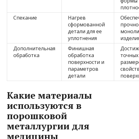
формы 
плотно
Спекание
Нагрев
Обеспе
сформованной
прочно
детали для ее
моноли
уплотнения
издели
Дополнительная
Финишная
Достиж
обработка
обработка
точных
поверхности и
размер
параметров
свойст
детали
поверх
Какие материалы
используются в
порошковой
металлургии для
медицины