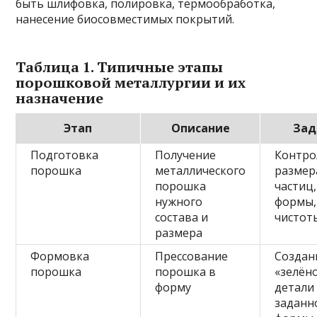
быть шлифовка, полировка, термообработка,
нанесение биосовместимых покрытий.
Таблица 1. Типичные этапы
порошковой металлургии и их
назначение
Этап
Описание
Зад
Подготовка
Получение
Контро
порошка
металлического
размер
порошка
частиц,
нужного
формы,
состава и
чистот
размера
Формовка
Прессование
Создан
порошка
порошка в
«зелён
форму
детали
заданн