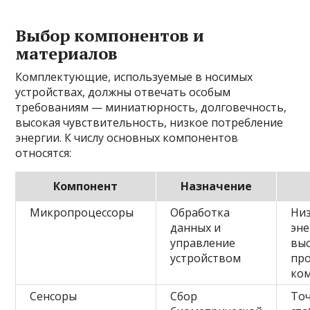
Выбор компонентов и
материалов
Комплектующие, используемые в носимых
устройствах, должны отвечать особым
требованиям — миниатюрность, долговечность,
высокая чувствительность, низкое потребление
энергии. К числу основных компонентов
относятся:
Компонент
Назначение
Микропроцессоры
Обработка
Ни
данных и
эне
управление
вы
устройством
пр
ко
Сенсоры
Сбор
Точ