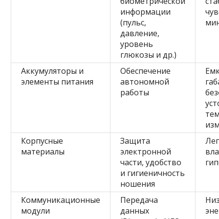
биометрической
ста
информации
чув
(пульс,
ми
давление,
уровень
глюкозы и др.)
Аккумуляторы и
Обеспечение
Емк
элементы питания
автономной
габ
работы
без
уст
те
из
Корпусные
Защита
Лег
материалы
электронной
вла
части, удобство
гип
и гигиеничность
ношения
Коммуникационные
Передача
Ни
модули
данных
эне