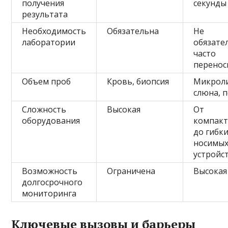
получения
секунды
результата
Необходимость
Обязательна
Не
лаборатории
обязате
часто
перенос
Объем проб
Кровь, биопсия
Микрол
слюна, 
Сложность
Высокая
От
оборудования
компак
до гибк
носимы
устройс
Возможность
Ограничена
Высокая
долгосрочного
мониторинга
Ключевые вызовы и барьеры