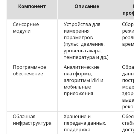
Компонент
Описание
про
Сенсорные
Устройства для
Сбор
модули
измерения
реж
параметров
реал
(пульс, давление,
вре
уровень сахара,
температура и др.)
Программное
Аналитические
Обра
обеспечение
платформы,
данн
алгоритмы ИИ и
пост
мобильные
моде
приложения
здор
выда
рек
Облачная
Хранение и
Обес
инфраструктура
передача данных,
стаб
поддержка
дост