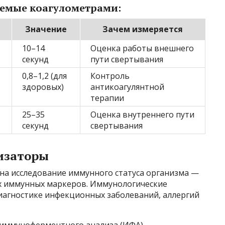
емые коагулометрами:
Значение
Зачем измеряется
10–14
Оценка работы внешнего
секунд
пути свертывания
0,8–1,2 (для
Контроль
здоровых)
антикоагулянтной
терапии
25–35
Оценка внутреннего пути
секунд
свертывания
изаторы
на исследование иммунного статуса организма —
их иммунных маркеров. Иммунологические
агностике инфекционных заболеваний, аллергий
 иммуноферментного анализа (ИФА),