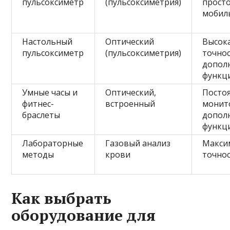
пульсоксиметр
(пульсоксиметрия)
просто
мобил
Настольный
Оптический
Высок
пульсоксиметр
(пульсоксиметрия)
точнос
допол
функц
Умные часы и
Оптический,
Посто
фитнес-
встроенный
монит
браслеты
допол
функц
Лабораторные
Газовый анализ
Макси
методы
крови
точно
Как выбрать
оборудование для