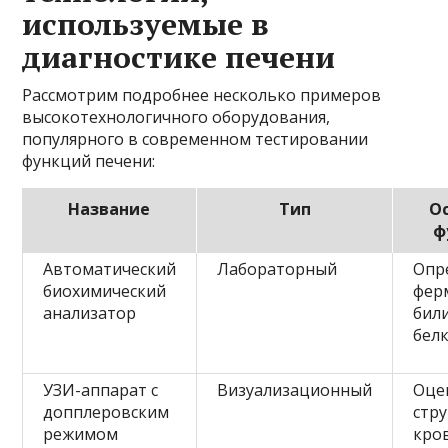
используемые в
диагностике печени
Рассмотрим подробнее несколько примеров
высокотехнологичного оборудования,
популярного в современном тестировании
функций печени:
Название
Тип
О
ф
Автоматический
Лабораторный
Опр
биохимический
фер
анализатор
бил
бел
УЗИ-аппарат с
Визуализационный
Оце
допплеровским
стр
режимом
кро