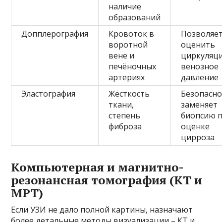
наличие
образований
Допплерография
Кровоток в
Позволяе
воротной
оценить
вене и
циркуляц
печёночных
венозное
артериях
давление
Эластография
Жёсткость
Безопасно
ткани,
заменяет
степень
биопсию 
фиброза
оценке
цирроза
Компьютерная и магнитно-
резонансная томография (КТ и
МРТ)
Если УЗИ не дало полной картины, назначают
более детальные методы визуализации – КТ и