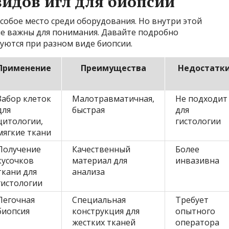
идов игл для биопсии
особое место среди оборудования. Но внутри этой
ые важны для понимания. Давайте подробно
уются при разном виде биопсии.
Применение
Преимущества
Недостатк
Забор клеток
Малотравматичная,
Не подходит
для
быстрая
для
цитологии,
гистологии
мягкие ткани
Получение
Качественный
Более
кусочков
материал для
инвазивна
ткани для
анализа
гистологии
Легочная
Специальная
Требует
биопсия
конструкция для
опытного
жестких тканей
оператора