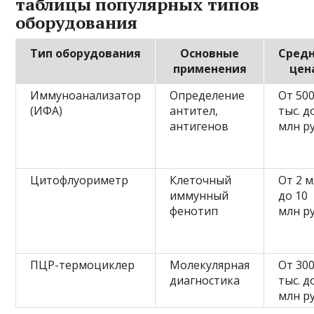
таблицы популярных типов
оборудования
Тип оборудования
Основные
Сред
применения
цен
Иммуноанализатор
Определение
От 50
(ИФА)
антител,
тыс. д
антигенов
млн ру
Цитофлуориметр
Клеточный
От 2 
иммунный
до 10
фенотип
млн ру
ПЦР-термоциклер
Молекулярная
От 30
диагностика
тыс. д
млн ру