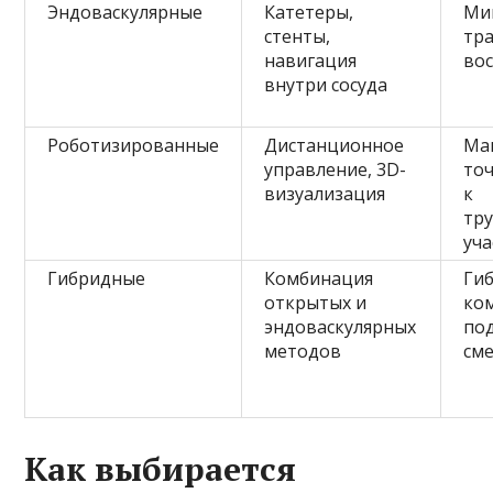
Эндоваскулярные
Катетеры,
Ми
стенты,
тр
навигация
во
внутри сосуда
Роботизированные
Дистанционное
Ма
управление, 3D-
точ
визуализация
к
тр
уч
Гибридные
Комбинация
Гиб
открытых и
ко
эндоваскулярных
под
методов
см
Как выбирается