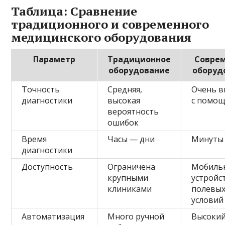
Таблица: Сравнение
традиционного и современного
медицинского оборудования
Параметр
Традиционное
Совре
оборудование
оборуд
Точность
Средняя,
Очень в
диагностики
высокая
с помо
вероятность
ошибок
Время
Часы — дни
Минуты
диагностики
Доступность
Ограничена
Мобиль
крупными
устройс
клиниками
полевы
условий
Автоматизация
Много ручной
Высоки