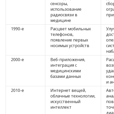
сенсоры,
сбо
использование
огр
радиосвязи в
при
медицине
1990-е
Расцвет мобильных
Улу
телефонов,
дос
появление первых
опе
носимых устройств
сис
наб
2000-е
Веб-приложения,
Рас
интеграция с
воз
медицинскими
уда
базами данных
кон
и а
2010-е
Интернет вещей,
Авт
облачные технологии,
ана
искусственный
по
интеллект
точ
диа