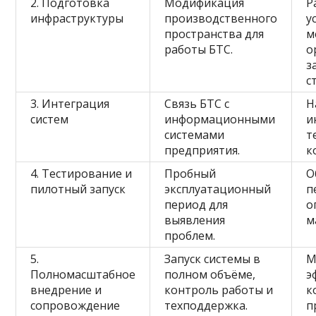
2. Подготовка
Модификация
Р
инфраструктуры
производственного
у
пространства для
м
работы БТС.
о
з
с
3. Интеграция
Связь БТС с
Н
систем
информационными
и
системами
т
предприятия.
к
4. Тестирование и
Пробный
О
пилотный запуск
эксплуатационный
п
период для
о
выявления
м
проблем.
5.
Запуск системы в
М
Полномасштабное
полном объёме,
э
внедрение и
контроль работы и
к
сопровождение
техподдержка.
п