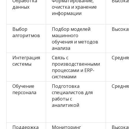
Обработка
Форматирование,
Высока
данных
очистка и хранение
информации
Выбор
Подбор моделей
Высока
алгоритмов
машинного
обучения и методов
анализа
Интеграция
Связь с
Средня
системы
производственными
процессами и ERP-
системами
Обучение
Подготовка
Средня
персонала
специалистов для
работы с
аналитикой
Поддержка
Мониторинг
Высока