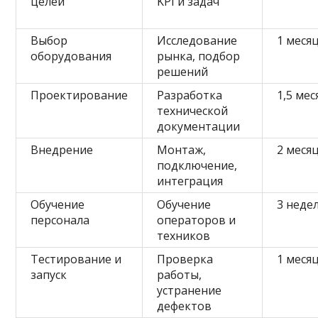
целей
KPI и задач
Выбор
Исследование
1 меся
оборудования
рынка, подбор
решений
Проектирование
Разработка
1,5 мес
технической
документации
Внедрение
Монтаж,
2 меся
подключение,
интеграция
Обучение
Обучение
3 неде
персонала
операторов и
техников
Тестирование и
Проверка
1 меся
запуск
работы,
устранение
дефектов