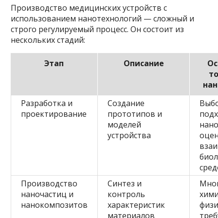
Производство медицинских устройств с
использованием нанотехнологий — сложный и
строго регулируемый процесс. Он состоит из
нескольких стадий:
Этап
Описание
Ос
т
нан
Разработка и
Создание
Выб
проектирование
прототипов и
под
моделей
нано
устройства
оцен
взаи
биол
сред
Производство
Синтез и
Мно
наночастиц и
контроль
хими
нанокомпозитов
характеристик
физи
материалов
тре