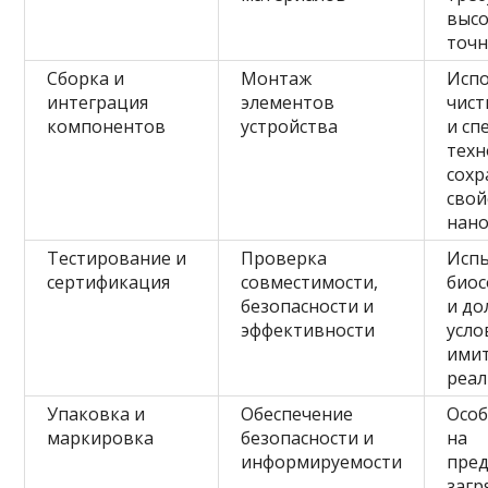
высо
точн
Сборка и
Монтаж
Исп
интеграция
элементов
чис
компонентов
устройства
и сп
техн
сохр
свой
нан
Тестирование и
Проверка
Испы
сертификация
совместимости,
био
безопасности и
и до
эффективности
усло
ими
реа
Упаковка и
Обеспечение
Осо
маркировка
безопасности и
на
информируемости
пре
загр